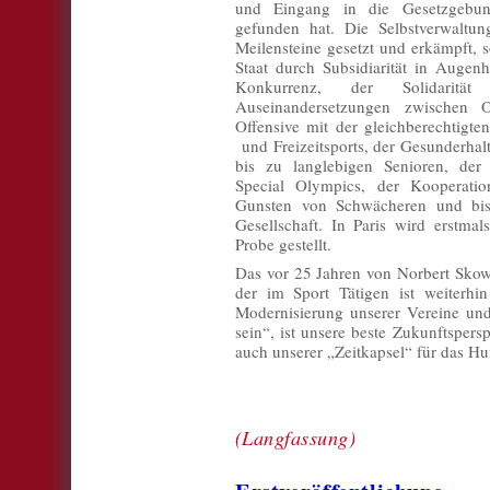
und Eingang in die Gesetzgebun
gefunden hat. Die Selbstverwaltun
Meilensteine gesetzt und erkämpft,
Staat durch Subsidiarität in Auge
Konkurrenz, der Solidarit
Auseinandersetzungen zwischen 
Offensive mit der gleichberechtigte
und Freizeitsports, der Gesunderhal
bis zu langlebigen Senioren, de
Special Olympics, der Kooperatio
Gunsten von Schwächeren und bish
Gesellschaft. In Paris wird erstmal
Probe gestellt.
Das vor 25 Jahren von Norbert Sko
der im Sport Tätigen ist weiterhi
Modernisierung unserer Vereine un
sein“, ist unsere beste Zukunftsper
auch unserer „Zeitkapsel“ für das Hu
(Langfassung)