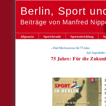
Berlin, Sport u
Beiträge von Manfred Nipp
Allgemein
Sportchronik
Sportentwicklung
Sp
«
Fünf Meilensteine für 75 Jahre
Auf Augenhöhe: 
75 Jahre: Für die Zukunf