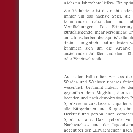
nächsten Jahrzehnte liefern. Ein opti
Zur 75-Jahrfeier ist das nicht ander
immer um das nächste Spiel, die 
kommenden nationalen und int
Verpflichtungen. Die Erinnerung
zurückliegende, mehr persönliche E
auf „Tonscherben des Sports“, die h
dreimal umgedreht und analysiert 
kümmern sich um die Archive de
anstehenden Jubiläen und dem plötz
oder Vereinschronik.
Auf jeden Fall sollten wir uns der
Werden und Wachsen unseres freien
wesentlich bestimmt haben. So der
gegenüber dem Magistrat, den sta
beenden und nach demokratischen R
Sportvereine zuzulassen, unparteiis
alle Bürgerinnen und Bürger, ohn
Herkunft und persönlichen Vorliebe
Sport für alle. Dazu gehörte vo
Nachwuchses und der Jugendvertre
gegenüber den „Erwachsenen“ nach 