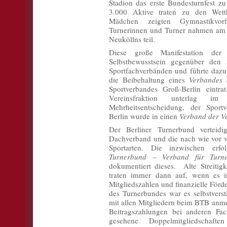
Stadion das erste Bundesturnfest zu
3.000 Aktive traten zu den Wet
Mädchen zeigten Gymnastikvo
Turnerinnen und Turner nahmen am 
Neuköllns teil.
Diese große Manifestation der 
Selbstbewusstsein gegenüber den 
Sportfachverbänden und führte dazu,
die Beibehaltung eines
Verbandes 
Sportverbandes Groß-Berlin eintr
Vereinsfraktion unterlag 
Mehrheitsentscheidung, der Sport
Berlin wurde in einen
Verband der V
Der Berliner Turnerbund verteidi
Dachverband und die nach wie vor v
Sportarten. Die inzwischen er
Turnerbund – Verband für Turnen
dokumentiert dieses. Alte Streitig
traten immer dann auf, wenn es i
Mitgliedszahlen und finanzielle För
des Turnerbundes war es selbstverst
mit allen Mitgliedern beim BTB anme
Beitragszahlungen bei anderen Fac
gesehene Doppelmitgliedscha