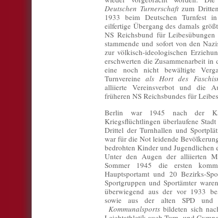
Deutschen Turnerschaft
zum Dritte
1933 beim Deutschen Turnfest in 
eilfertige Übergang des damals größ
NS Reichsbund für Leibesübungen 
stammende und sofort von den Na
zur völkisch-ideologischen Erziehun
erschwerten die Zusammenarbeit in d
eine noch nicht bewältigte Verga
Turnvereine
als Hort des Faschi
alliierte Vereinsverbot und die A
früheren NS Reichsbundes für Leibe
Berlin war 1945 nach der Kapi
Kriegsflüchtlingen überlaufene Stadt
Drittel der Turnhallen und Sportpl
war für die Not leidende Bevölkerun
bedrohten Kinder und Jugendlichen e
Unter den Augen der alliierten Mi
Sommer 1945 die ersten kommu
Hauptsportamt und 20 Bezirks-Spor
Sportgruppen und Sportämter waren 
überwiegend aus der vor 1933 bes
sowie aus der alten SPD und 
Kommunalsports
bildeten sich na
Leichtathletik auch Turn- und Gymna