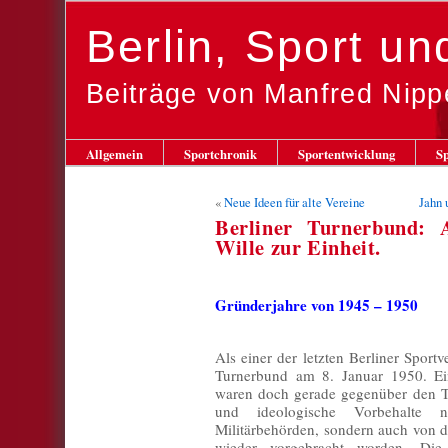
Berlin, Sport u
Beiträge von Manfred Nipp
Allgemein
Sportchronik
Sportentwicklung
Sp
«
Neue Ideen für alte Vereine
Jahn 
Berliner Turnerbund:
Wille zur Einheit.
Gründerjahre von 1945 – 1950
Als einer der letzten Berliner Sport
Turnerbund am 8. Januar 1950. Ei
waren doch gerade gegenüber den Tu
und ideologische Vorbehalte 
Militärbehörden, sondern auch von 
wieder vorgebracht worden. Die