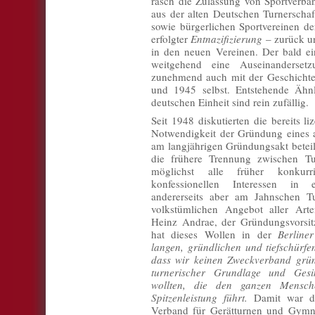
rasch die Zulassung von Sportverbä
aus der alten Deutschen Turnersch
sowie bürgerlichen Sportvereinen de
erfolgter
Entnazifizierung
– zurück 
in den neuen Vereinen. Der bald e
weitgehend eine Auseinanderset
zunehmend auch mit der Geschichte
und 1945 selbst. Entstehende Ähnl
deutschen Einheit sind rein zufällig.
Seit 1948 diskutierten die bereits li
Notwendigkeit der Gründung eines 
am langjährigen Gründungsakt beteili
die frühere Trennung zwischen Tu
möglichst alle früher konkurri
konfessionellen Interessen i
andererseits aber am Jahnschen Tu
volkstümlichen Angebot aller Arte
Heinz Andrae, der Gründungsvorsit
hat dieses Wollen in der
Berline
langen, gründlichen und tiefschürfe
dass wir keinen Zweckverband grün
turnerischer Grundlage und Gesin
wollten, die den ganzen Mensch
Spitzenleistung führt.
Damit war di
Verband für Gerätturnen und Gymna