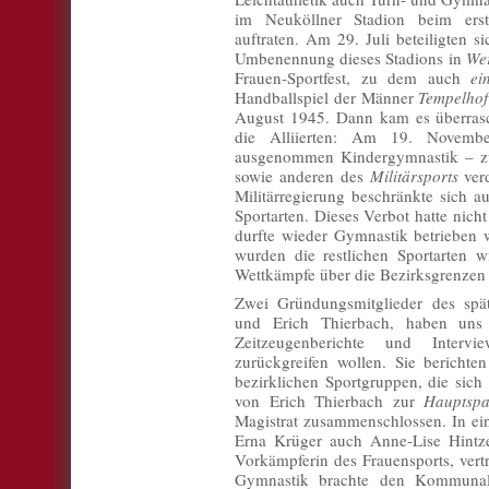
im Neuköllner Stadion beim erste
auftraten. Am 29. Juli beteiligten 
Umbenennung dieses Stadions in
We
Frauen-Sportfest, zu dem auch
ei
Handballspiel der Männer
Tempelho
August 1945. Dann kam es überras
die Alliierten: Am 19. Novem
ausgenommen Kindergymnastik – z
sowie anderen des
Militärsports
ver
Militärregierung beschränkte sich 
Sportarten. Dieses Verbot hatte nic
durfte wieder Gymnastik betrieben
wurden die restlichen Sportarten w
Wettkämpfe über die Bezirksgrenzen 
Zwei Gründungsmitglieder des spä
und Erich Thierbach, haben uns
Zeitzeugenberichte und Interv
zurückgreifen wollen. Sie berichten
bezirklichen Sportgruppen, die sich
von Erich Thierbach zur
Hauptsp
Magistrat zusammenschlossen. In ei
Erna Krüger auch Anne-Lise Hintze
Vorkämpferin des Frauensports, vert
Gymnastik brachte den Kommunals