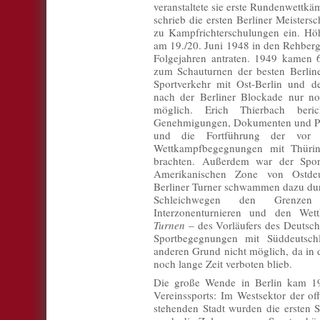
veranstaltete sie erste Rundenwettk
schrieb die ersten Berliner Meisters
zu Kampfrichterschulungen ein. H
am 19./20. Juni 1948
in den Rehberg
Folgejahren antraten. 1949 kamen 
zum Schauturnen der besten Berlin
Sportverkehr mit Ost-Berlin und d
nach der Berliner Blockade nur no
möglich. Erich Thierbach beri
Genehmigungen, Dokumenten und Päss
und die Fortführung der vor
Wettkampfbegegnungen mit Thüri
brachten. Außerdem war der Sport
Amerikanischen Zone von Ostdeut
Berliner Turner schwammen dazu durc
Schleichwegen den Grenzen
Interzonenturnieren und den We
Turnen
– des Vorläufers des Deutsc
Sportbegegnungen mit Süddeutsch
anderen Grund nicht möglich, da in 
noch lange Zeit verboten blieb.
Die große Wende in Berlin kam 19
Vereinssports: Im Westsektor der off
stehenden Stadt wurden die ersten S