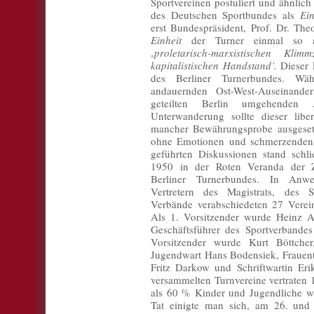
Sportvereinen postuliert und ähnlic
des Deutschen Sportbundes als
Ein
erst Bundespräsident, Prof. Dr. Th
Einheit
der Turner einmal so a
‚proletarisch-marxistischen Kli
kapitalistischen Handstand’.
Dieser 
des Berliner Turnerbundes. W
andauernden Ost-West-Auseinande
geteilten Berlin umgehenden
Unterwanderung sollte dieser libe
mancher Bewährungsprobe ausgeset
ohne Emotionen und schmerzenden 
geführten Diskussionen stand schl
1950 in der Roten Veranda der Z
Berliner Turnerbundes. In Anwes
Vertretern des Magistrats, des S
Verbände verabschiedeten 27 Verei
Als 1. Vorsitzender wurde Heinz A
Geschäftsführer des Sportverbandes 
Vorsitzender wurde Kurt Böttcher
Jugendwart Hans Bodensiek, Frauent
Fritz Darkow und Schriftwartin Er
versammelten Turnvereine vertraten 
als 60 % Kinder und Jugendliche w
Tat einigte man sich, am 26. und