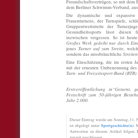
Freundschaftsverträgen, so mit dem B
dem Berliner Schwimm-Verband, ausl
Die dynamische und expansive
Frauenturnens, der Turnspiele, sch
Gruppentwettstreite der Turnerjug
Gesundheitssports lässt diesen
inzwischen vergessen. So ist heute
Großes Werk gedeiht nur durch
Ein
jenes
Turner auf zum Streite
, welch
sondern das missbräuchliche
Streite
Eine Einschätzung, die im ersten J
mit der erneuten Umbenennung des 
Turn- und Freizeitssport-Bund (BTB)
Erstveröffentlichung in“Geturnt, 
Festschrift zum 50-jährigen Beste
Jahr 2.000.
Dieser Eintrag wurde am Sonntag, 11. 
ist abgelegt unter
Sportgeschichte(n)
. 
Antworten zu diesem Artikel folgen.
zurzeit geschlossen.