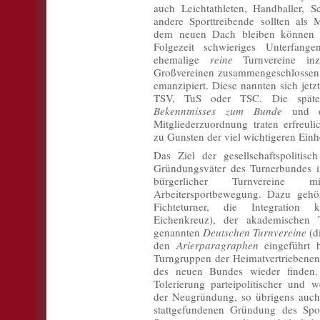
auch Leichtathleten, Handballer, S
andere Sporttreibende sollten als 
dem neuen Dach bleiben können u
Folgezeit schwieriges Unterfange
ehemalige
reine
Turnvereine inz
Großvereinen zusammengeschlossen
emanzipiert. Diese nannten sich jetz
TSV, TuS oder TSC. Die späte
Bekenntnisses zum Bunde
und de
Mitgliederzuordnung traten erfreul
zu Gunsten der viel wichtigeren Einh
Das Ziel der gesellschaftspolitis
Gründungsväter des Turnerbundes 
bürgerlicher Turnvereine
Arbeitersportbewegung. Dazu gehö
Fichteturner, die Integration 
Eichenkreuz), der akademischen 
genannten
Deutschen Turnvereine
(d
den
Arierparagraphen
eingeführt 
Turngruppen der Heimatvertriebenen.
des neuen Bundes wieder finden.
Tolerierung parteipolitischer und w
der Neugründung, so übrigens auch
stattgefundenen Gründung des Spo