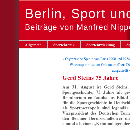
Berlin, Sport u
Beiträge von Manfred Nipp
Allgemein
Sportchronik
Sportentwicklung
Sp
«
Olympische Spiele von Paris 1900 und 1924
Wassersportmuseum Grünau eröffnet: D
ausgestellt
Gerd Steins 75 Jahre
Am 31. August ist Gerd Steins,
Sportgeschichte, 75 Jahre alt g
Brimborium en familia ins Elbtal 
für die Sportgeschichte in Deutsch
als Sportmetropole sind legendär.
Vizepräsident des Deutschen Turn
den Berliner Berufsschullehrer un
einmal als einen „Kriminologen der