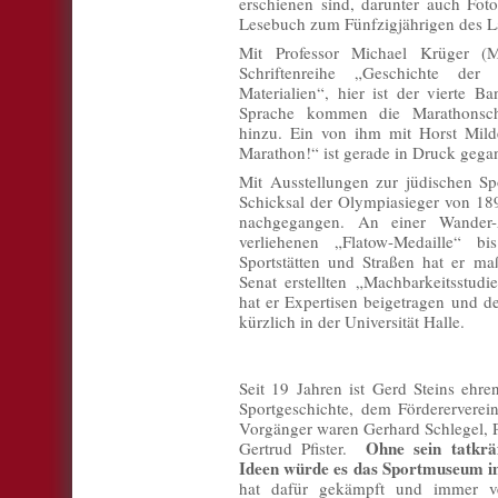
erschienen sind, darunter auch Fo
Lesebuch zum Fünfzigjährigen des L
Mit Professor Michael Krüger (M
Schriftenreihe „Geschichte der
Materialien“, hier ist der vierte B
Sprache kommen die Marathonsch
hinzu. Ein von ihm mit Horst Mild
Marathon!“ ist gerade in Druck gega
Mit Ausstellungen zur jüdischen Sp
Schicksal der Olympiasieger von 18
nachgegangen. An einer Wander-
verliehenen „Flatow-Medaille“ 
Sportstätten und Straßen hat er ma
Senat erstellten „Machbarkeitsstud
hat er Expertisen beigetragen und de
kürzlich in der Universität Halle.
Seit 19 Jahren ist Gerd Steins ehre
Sportgeschichte, dem Fördererverei
Vorgänger waren Gerhard Schlegel, P
Ohne sein tatkrä
Gertrud Pfister.
Ideen würde es das Sportmuseum im
hat dafür gekämpft und immer ver