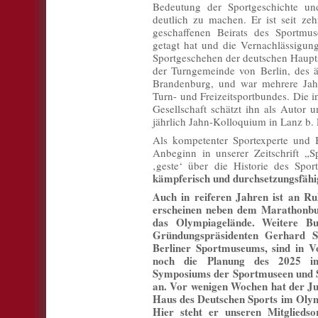
Bedeutung der Sportgeschichte un
deutlich zu machen. Er ist seit ze
geschaffenen Beirats des Sportmus
getagt hat und die Vernachlässigung
Sportgeschehen der deutschen Hauptst
der Turngemeinde von Berlin, des äl
Brandenburg, und war mehrere Jahr
Turn- und Freizeitsportbundes. Die i
Gesellschaft schätzt ihn als Autor u
jährlich Jahn-Kolloquium in Lanz b.
Als kompetenter Sportexperte und Be
Anbeginn in unserer Zeitschrift „S
‚geste‘ über die Historie des Spo
kämpferisch und durchsetzungsfähi
Auch in reiferen Jahren ist an Ru
erscheinen neben dem Marathonbu
das Olympiagelände. Weitere Bu
Gründungspräsidenten Gerhard Sc
Berliner Sportmuseums, sind in V
noch die Planung des 2025 in
Symposiums der Sportmuseen und 
an. Vor wenigen Wochen hat der J
Haus des Deutschen Sports im Olymp
Hier steht er unseren Mitgliedso