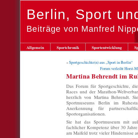
Berlin, Sport u
Beiträge von Manfred Nipp
Allgemein
Sportchronik
Sportentwicklung
Sp
«
Sportgeschichte(n) aus „Sport in Berlin“
Forum verleiht Horst-M
Martina Behrendt im Ru
Das Forum für Sportgeschichte, die
Races und der Marathon-Weltverba
herzlich von Martina Behrendt. Sie
Sportmuseums Berlin im Ruhest
Anerkennung für partnerschaft
Sportorganisationen.
Sie hat das Sportmuseum mit auße
fachlicher Kompetenz über 30 Jahre
am Maifeld trotz vieler Hindernisse 