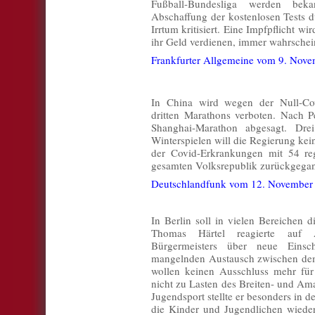
Fußball-Bundesliga werden be
Abschaffung der kostenlosen Tests du
Irrtum kritisiert. Eine Impfpflicht wi
ihr Geld verdienen, immer wahrschein
Frankfurter Allgemeine vom 9. Nov
In China wird wegen der Null-Cov
dritten Marathons verboten. Nach
Shanghai-Marathon abgesagt. Dr
Winterspielen will die Regierung kei
der Covid-Erkrankungen mit 54 regi
gesamten Volksrepublik zurückgegang
Deutschlandfunk vom 12. November
In Berlin soll in vielen Bereichen 
Thomas Härtel reagierte auf 
Bürgermeisters über neue Einsch
mangelnden Austausch zwischen dem
wollen keinen Ausschluss mehr für
nicht zu Lasten des Breiten- und Am
Jugendsport stellte er besonders in 
die Kinder und Jugendlichen wieder