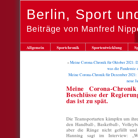
Berlin, Sport u
Beiträge von Manfred Nipp
Allgemein
Sportchronik
Sportentwicklung
Sp
«
Meine Corona-Chronik für Oktober 2021: Die
was die Pandemie a
Meine Corona-Chronik für Dezember 2021: 
neue Ja
Meine Corona-Chronik
Beschlüsse der Regierung
das ist zu spät.
Die Teamsportarten kämpfen um ihre
den Handball-, Basketball-, Volleyb
aber die Ränge nicht gefüllt und
Hanning sagt im Interview: 