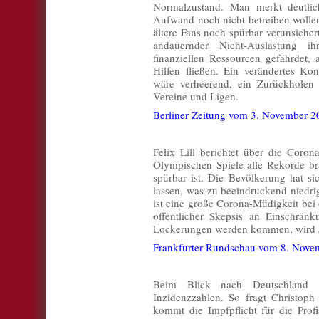
Normalzustand. Man merkt deutlic
Aufwand noch nicht betreiben wollen
ältere Fans noch spürbar verunsicher
andauernder Nicht-Auslastung i
finanziellen Ressourcen gefährdet, 
Hilfen fließen. Ein verändertes K
wäre verheerend, ein Zurückholen 
Vereine und Ligen.
Berliner Zeitung vom 3. November 2
Felix Lill berichtet über die Coro
Olympischen Spiele alle Rekorde b
spürbar ist. Die Bevölkerung hat si
lassen, was zu beeindruckend niedri
ist eine große Corona-Müdigkeit bei
öffentlicher Skepsis an Einschränk
Lockerungen werden kommen, wird 
Frankfurter Rundschau vom 8. Nove
Beim Blick nach Deutschland „ü
Inzidenzzahlen. So fragt Christop
kommt die Impfpflicht für die Profi