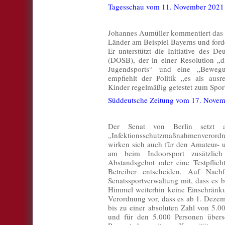
Tagesschau vom 11. November 2021
Johannes Aumüller kommentiert das
Länder am Beispiel Bayerns und for
Er unterstützt die Initiative des 
(DOSB), der in einer Resolution „d
Jugendsports“ und eine „Bewegun
empfiehlt der Politik „es als aus
Kinder regelmäßig getestet zum Spo
Süddeutsche Zeitung vom 17. Nove
Der Senat von Berlin setzt
„Infektionsschutzmaßnahmenverordnu
wirken sich auch für den Amateur- u
am beim Indoorsport zusätzlic
Abstandsgebot oder eine Testpflich
Betreiber entscheiden. Auf Nachf
Senatssportverwaltung mit, dass es 
Himmel weiterhin keine Einschränku
Verordnung vor, dass es ab 1. Dezem
bis zu einer absoluten Zahl von 5.0
und für den 5.000 Personen übers