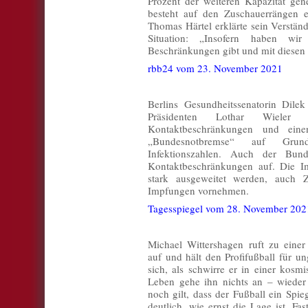
Prozent der weiteren Kapazität ge
besteht auf den Zuschauerrängen e
Thomas Härtel erklärte sein Verstän
Situation: „Insofern haben wi
Beschränkungen gibt und mit diesen 
rbb24 vom 23. November 2021
Berlins Gesundheitssenatorin Dile
Präsidenten Lothar Wieler
Kontaktbeschränkungen und ei
„Bundesnotbremse“ auf Grun
Infektionszahlen. Auch der Bunde
Kontaktbeschränkungen auf. Die Im
stark ausgeweitet werden, auch 
Impfungen vornehmen.
Tagesspiegel vom 28. November 202
Michael Wittershagen ruft zu eine
auf und hält den Profifußball für un
sich, als schwirre er in einer kos
Leben gehe ihn nichts an – wieder 
noch gilt, dass der Fußball ein Spie
deutlich, wie ernst die Lage ist. Fa