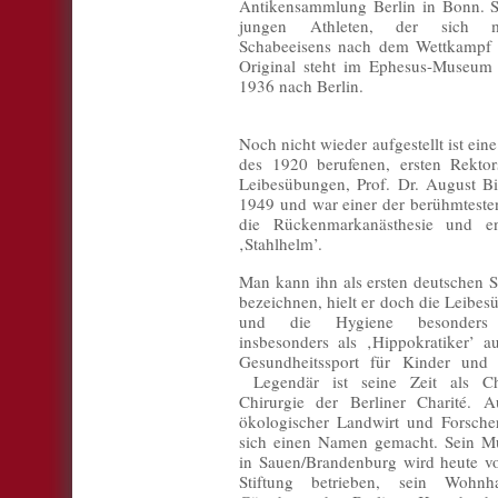
Antikensammlung Berlin in Bonn. Si
jungen Athleten, der sich mi
Schabeeisens nach dem Wettkampf 
Original steht im Ephesus-Museum
1936 nach Berlin.
Noch nicht wieder aufgestellt ist ein
des 1920 berufenen, ersten Rekto
Leibesübungen, Prof. Dr. August Bi
1949 und war einer der berühmtesten
die Rückenmarkanästhesie und en
‚Stahlhelm’.
Man kann ihn als ersten deutschen S
bezeichnen, hielt er doch die Leibe
und die Hygiene besonders
insbesonders als ‚Hippokratiker’ 
Gesundheitssport für Kinder und 
Legendär ist seine Zeit als C
Chirurgie der Berliner Charité. A
ökologischer Landwirt und Forsche
sich einen Namen gemacht. Sein Mu
in Sauen/Brandenburg wird heute v
Stiftung betrieben, sein Wohnh