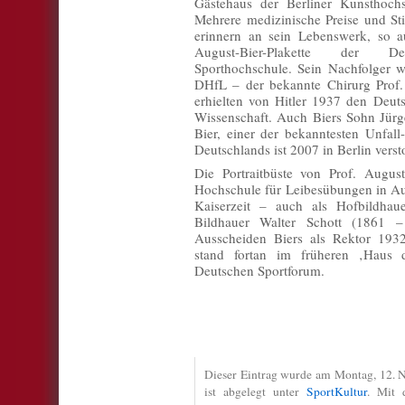
Gästehaus der Berliner Kunsthochs
Mehrere medizinische Preise und St
erinnern an sein Lebenswerk, so a
August-Bier-Plakette der Deu
Sporthochschule. Sein Nachfolger 
DHfL – der bekannte Chirurg Prof.
erhielten von Hitler 1937 den Deut
Wissenschaft. Auch Biers Sohn Jürge
Bier, einer der bekanntesten Unfall
Deutschlands ist 2007 in Berlin verst
Die Portraitbüste von Prof. Augu
Hochschule für Leibesübungen in Au
Kaiserzeit – auch als Hofbildha
Bildhauer Walter Schott (1861 
Ausscheiden Biers als Rektor 193
stand fortan im früheren ‚Haus 
Deutschen Sportforum.
Dieser Eintrag wurde am Montag, 12. 
ist abgelegt unter
SportKultur
. Mit