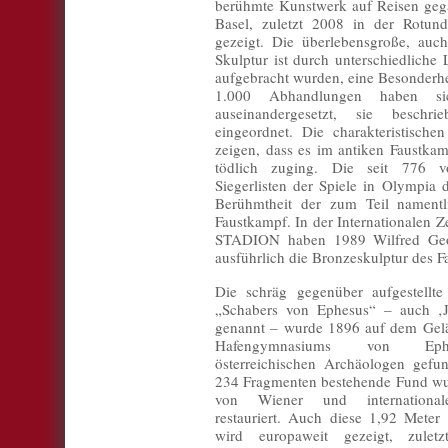
berühmte Kunstwerk auf Reisen geg
Basel, zuletzt 2008 in der Rotun
gezeigt. Die überlebensgroße, auch
Skulptur ist durch unterschiedliche
aufgebracht wurden, eine Besonderhe
1.000 Abhandlungen haben si
auseinandergesetzt, sie beschri
eingeordnet. Die charakteristisch
zeigen, dass es im antiken Faustka
tödlich zuging. Die seit 776 vor
Siegerlisten der Spiele in Olympia
Berühmtheit der zum Teil namentl
Faustkampf. In der Internationalen Ze
STADION haben 1989 Wilfred Geo
ausführlich die Bronzeskulptur des 
Die schräg gegenüber aufgestellte
„Schabers von Ephesus“ – auch ‚J
genannt – wurde 1896 auf dem Gelä
Hafengymnasiums von Ep
österreichischen Archäologen gefu
234 Fragmenten bestehende Fund w
von Wiener und international
restauriert. Auch diese 1,92 Meter
wird europaweit gezeigt, zulet