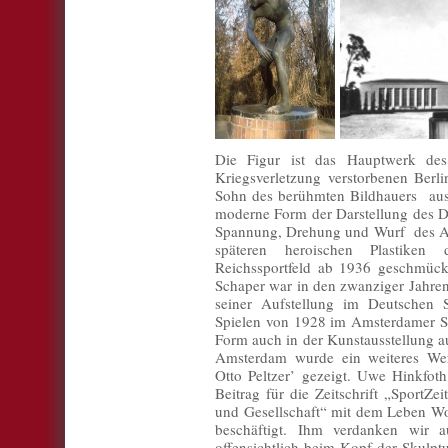
Die Figur ist das Hauptwerk de
Kriegsverletzung verstorbenen Berl
Sohn des berühmten Bildhauers aus 
moderne Form der Darstellung des D
Spannung, Drehung und Wurf des At
späteren heroischen Plastike
Reichssportfeld ab 1936 geschmück
Schaper war in den zwanziger Jahren 
seiner Aufstellung im Deutschen 
Spielen von 1928 im Amsterdamer Sta
Form auch in der Kunstausstellung au
Amsterdam wurde ein weiteres Wer
Otto Peltzer’ gezeigt. Uwe Hinkfot
Beitrag für die Zeitschrift „SportZe
und Gesellschaft“ mit dem Leben W
beschäftigt. Ihm verdanken wir 
offensichtlich beim Kopf der Skulp