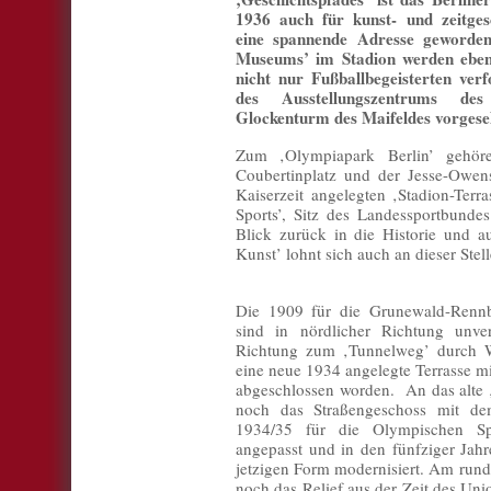
1936 auch für kunst- und zeitgesc
eine spannende Adresse geworden
Museums’ im Stadion werden eben
nicht nur Fußballbegeisterten verf
des Ausstellungszentrums d
Glockenturm des Maifeldes vorgese
Zum ‚Olympiapark Berlin’ gehör
Coubertinplatz und der Jesse-Owe
Kaiserzeit angelegten ‚Stadion-Terr
Sports’, Sitz des Landessportbunde
Blick zurück in die Historie und a
Kunst’ lohnt sich auch an dieser Stell
Die 1909 für die Grunewald-Rennb
sind in nördlicher Richtung unver
Richtung zum ‚Tunnelweg’ durch Wa
eine neue 1934 angelegte Terrasse m
abgeschlossen worden. An das alte ‚
noch das Straßengeschoss mit dem
1934/35 für die Olympischen Sp
angepasst und in den fünfziger Jahr
jetzigen Form modernisiert. Am rund
noch das Relief aus der Zeit des Uni