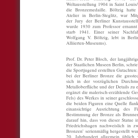
Weltausstellung 1904 in Saint Loui
die Bronzemedaille. Böltzig hatte
Atelier in Berlin-Steglitz, war Mit
der Jury der Berliner Kunstausstel
wurde 1930 zum Professor ernannt
starb 1941. Einer seiner Nachfah
Wolfgang V. Böltzig, lebt in Berli
Alliierten-Museums).
Prof. Dr. Peter Bloch, der langjähri
der Staatlichen Museen Berlin, schri
die Sportjugend erstellten Gutachten:
bei der Berliner Bronze die gusste
sich in der vorzüglichen Durchm
Metalloberfläche und der Details zu e
ergänzt die malerisch-erzählende Ge
Fels) des Werkes in seiner geschlos
die beiden Figuren eine Quelle flan
einansichtige Ausrichtung des F
Bestimmung der Bronze als Brunneng
darauf hin, dass von dieser Statue 
Friedrichshagen nachweislich in z
Bronzen’ serienmäßig hergestellt wu
20. Jahrhundert allgemein üblich 