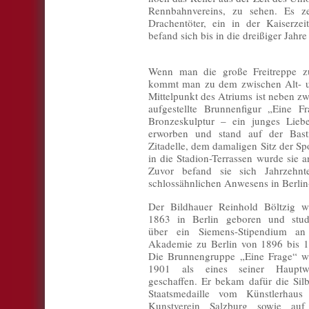
Rennbahnvereins, zu sehen. Es ze
Drachentöter, ein in der Kaiserze
befand sich bis in die dreißiger Jahr
Wenn man die große Freitreppe z
kommt man zu dem zwischen Alt- u
Mittelpunkt des Atriums ist neben zwe
aufgestellte Brunnenfigur „Eine F
Bronzeskulptur – ein junges Lieb
erworben und stand auf der Bast
Zitadelle, dem damaligen Sitz der S
in die Stadion-Terrassen wurde sie a
Zuvor befand sie sich Jahrzehnt
schlossähnlichen Anwesens in Berlin
Der Bildhauer Reinhold Böltzig w
1863 in Berlin geboren und studi
über ein Siemens-Stipendium an
Akademie zu Berlin von 1896 bis 1
Die Brunnengruppe „Eine Frage“ w
1901 als eines seiner Hauptw
geschaffen. Er bekam dafür die Sil
Staatsmedaille vom Künstlerhaus
Kunstverein Salzburg sowie auf