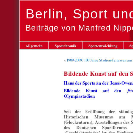
Berlin, Sport u
Beiträge von Manfred Nipp
Allgemein
Sportchronik
Sportentwicklung
Sp
«
1909-2009: 100 Jahre Stadion-Terrassen am
Bildende Kunst auf den S
Haus des Sports an der Jesse-Owens
Bildende Kunst auf den ‚Sta
Olympiastadion
Seit der Eröffnung der ständig
Historischen Museums am Ma
(Glockenturm), Ausstellungen des 
des Deutschen Sportforums 
‚Geschichtspfades’ ist das Berlin