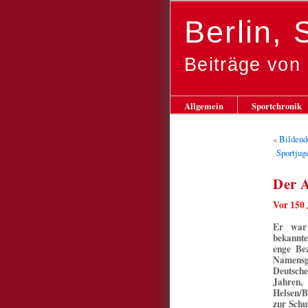
Berlin,
Beiträge von
Allgemein
Sportchronik
«
Bildend
Sportjug
Der A
Vor 150 
Er war 
bekannt
enge Be
Namensg
Deutsch
Jahren,
Helsen/B
zur Schu