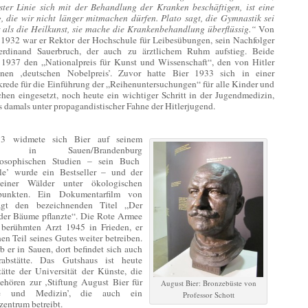
rster Linie sich mit der Behandlung der Kranken beschäftigen, ist eine
g, die wir nicht länger mitmachen dürfen. Plato sagt, die Gymnastik sei
r als die Heilkunst, sie mache die Krankenbehandlung überflüssig.“
Von
 1932 war er Rektor der Hochschule für Leibesübungen, sein Nachfolger
rdinand Sauerbruch, der auch zu ärztlichem Ruhm aufstieg. Beide
n 1937 den „Nationalpreis für Kunst und Wissenschaft“, den von Hitler
enen ‚deutschen Nobelpreis’. Zuvor hatte Bier 1933 sich in einer
rede für die Einführung der „Reihenuntersuchungen“ für alle Kinder und
chen eingesetzt, noch heute ein wichtiger Schritt in der Jugendmedizin,
s damals unter propagandistischer Fahne der Hitlerjugend.
33 widmete sich Bier auf seinem
ut in Sauen/Brandenburg
ilosophischen Studien – sein Buch
le’ wurde ein Bestseller – und der
seiner Wälder unter ökologischen
spunkten. Ein Dokumentarfilm von
ägt den bezeichnenden Titel „Der
 der Bäume pflanzte“. Die Rote Armee
 berühmten Arzt 1945 in Frieden, er
nen Teil seines Gutes weiter betreiben.
b er in Sauen, dort befindet sich auch
rabstätte. Das Gutshaus ist heute
tätte der Universität der Künste, die
ehören zur ‚Stiftung August Bier für
August Bier: Bronzebüste von
ie und Medizin’, die auch ein
Professor Schott
zentrum betreibt.