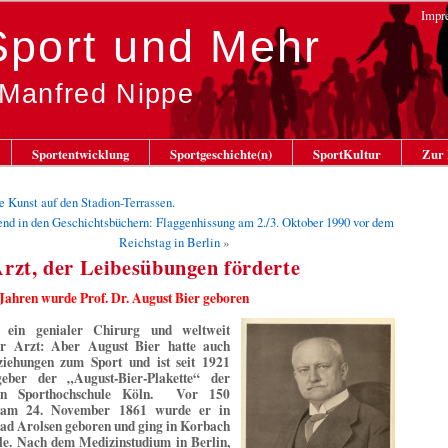
Impr
 Sport und Mehr
 Manfred Nippe
Sportentwicklung
Sportgeschichte(n)
SportKultur
Zur 
e Kunst auf den Stadion-Terrassen.
end in den Geschichtsbüchern: Flaggenhissung am 2./3. Oktober 1990 vor dem
Reichstag in Berlin
»
rzt, der Leibesübungen förderte
Jahren wurde Prof. Dr. August Bier geboren
ein genialer Chirurg und weltweit
er Arzt: Aber August Bier hatte auch
ziehungen zum Sport und ist seit 1921
eber der „August-Bier-Plakette“ der
en Sporthochschule Köln. Vor 150
 am 24. November 1861 wurde er in
ad Arolsen geboren und ging in Korbach
le. Nach dem Medizinstudium in Berlin,