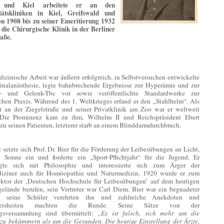
g und Kiel arbeitete er an den
itätskliniken in Kiel, Greifswald und
n 1908 bis zu seiner Emeritierung 1932
r die Chirurgische Klinik in der Berliner
raße.
izinische Arbeit war äußerst erfolgreich, in Selbstversuchen entwickelte
pinalanästhesie, legte bahnbrechende Ergebnisse zur Hyperämie und zur
- und Gelenk-Tbc vor sowie veröffentlichte Standardwerke zur
schen Praxis. Während des 1. Weltkrieges erfand er den „Stahlhelm“. Als
r an der Ziegelstraße und seiner Privatklinik am Zoo war er weltweit
 Die Prominenz kam zu ihm, Wilhelm II und Reichspräsident Ebert
zu seinen Patienten, letzterer starb an einem Blinddarmdurchbruch.
setzte sich Prof. Dr. Bier für die Förderung der Leibesübungen an Licht,
 Sonne ein und forderte ein „Sport-Pflichtjahr“ für die Jugend. Er
tigte sich mit Philosophie und interessierte sich zum Ärger der
iziner auch für Homöopathie und Naturmedizin. 1920 wurde er zum
ektor der ‚Deutschen Hochschule für Leibesübungen’ auf dem heutigen
elände berufen, sein Vertreter war Carl Diem. Bier war ein begnadeter
or, seine Schüler verehrten ihn und zahlreiche Anekdoten und
weisheiten machten die Runde. Seine Sätze von der
gsversammlung sind übermittelt:
„Es ist falsch, sich mehr um die
zu bekümmern als um die Gesunden. Die heutige Einstellung der Ärzte,