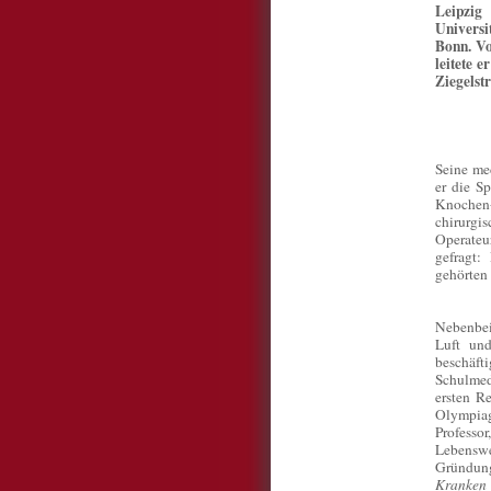
Leipzi
Univers
Bonn. Vo
leitete e
Ziegelst
Seine med
er die S
Knochen
chirurgi
Operateu
gefragt:
gehörten 
Nebenbei 
Luft und
beschäf
Schulmed
ersten R
Olympiag
Profess
Lebens
Gründun
Kranken 