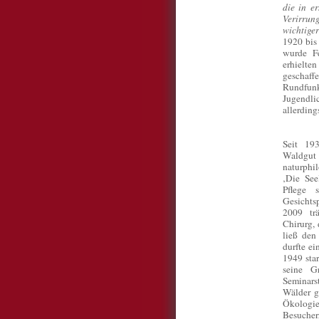
die in e
Verirrun
wichtige
1920 bis
wurde Fe
erhielte
geschaff
Rundfunk
Jugendli
allerding
Seit 19
Waldg
naturph
‚Die See
Pflege 
Gesicht
2009 tr
Chirurg,
ließ den
durfte ei
1949 star
seine G
Seminars
Wälder g
Ökolog
Besucher