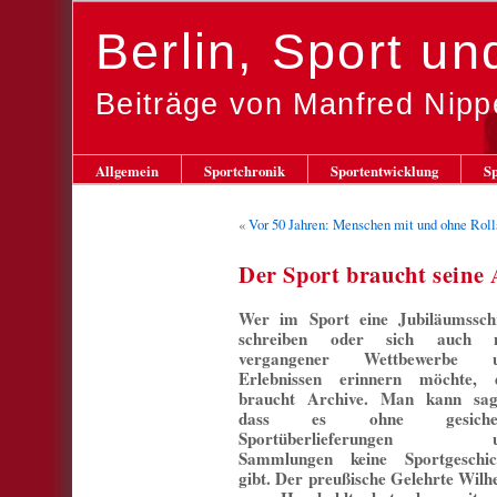
Berlin, Sport u
Beiträge von Manfred Nipp
Allgemein
Sportchronik
Sportentwicklung
Sp
«
Vor 50 Jahren: Menschen mit und ohne Rolls
Der Sport braucht seine 
Wer im Sport eine Jubiläumsschr
schreiben oder sich auch 
vergangener Wettbewerbe 
Erlebnissen erinnern möchte, 
braucht Archive. Man kann sag
dass es ohne gesicher
Sportüberlieferungen u
Sammlungen keine Sportgeschic
gibt. Der preußische Gelehrte Wilh