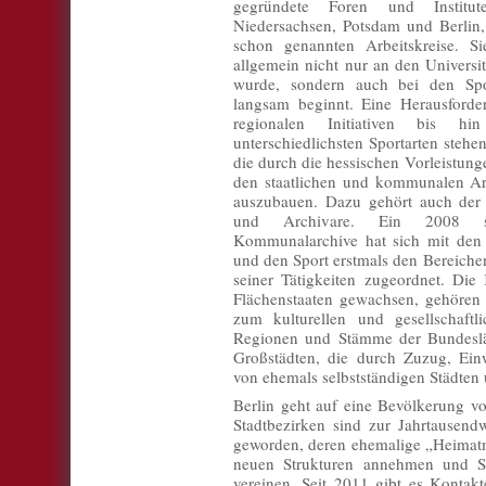
gegründete Foren und Institu
Niedersachsen, Potsdam und Berlin,
schon genannten Arbeitskreise. Si
allgemein nicht nur an den Universi
wurde, sondern auch bei den Spo
langsam beginnt. Eine Herausford
regionalen Initiativen bis
unterschiedlichsten Sportarten stehe
die durch die hessischen Vorleistung
den staatlichen und kommunalen Ar
auszubauen. Dazu gehört auch der 
und Archivare. Ein 2008 st
Kommunalarchive hat sich mit den 
und den Sport erstmals den Bereichen
seiner Tätigkeiten zugeordnet. Die
Flächenstaaten gewachsen, gehören 
zum kulturellen und gesellschaftl
Regionen und Stämme der Bundeslän
Großstädten, die durch Zuzug, E
von ehemals selbstständigen Städten
Berlin geht auf eine Bevölkerung v
Stadtbezirken sind zur Jahrtausend
geworden, deren ehemalige „Heimatm
neuen Strukturen annehmen und Sch
vereinen. Seit 2011 gibt es Konta