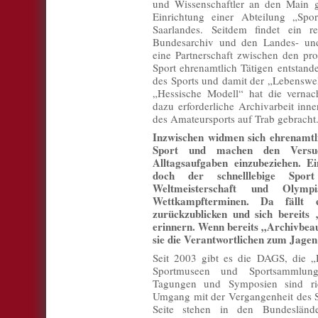
und Wissenschaftler an den Main ge
Einrichtung einer Abteilung „Spo
Saarlandes. Seitdem findet ein 
Bundesarchiv und den Landes- und
eine Partnerschaft zwischen den pr
Sport ehrenamtlich Tätigen entstanden
des Sports und damit der „Lebenswel
„Hessische Modell“ hat die vernach
dazu erforderliche Archivarbeit inn
des Amateursports auf Trab gebracht
Inzwischen widmen sich ehrenamtl
Sport und machen den Versuc
Alltagsaufgaben einzubeziehen. Ei
doch der schnelllebige Spo
Weltmeisterschaft und Olym
Wettkampfterminen. Da fällt 
zurückzublicken und sich bereits 
erinnern. Wenn bereits „Archivbeau
sie die Verantwortlichen zum Jagen
Seit 2003 gibt es die DAGS, die „
Sportmuseen und Sportsammlung
Tagungen und Symposien sind ric
Umgang mit der Vergangenheit des Sp
Seite stehen in den Bundeslände