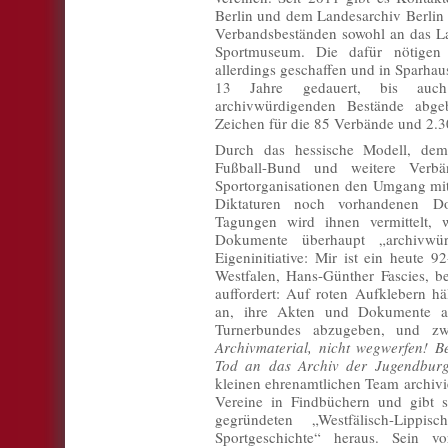
Berlin und dem Landesarchiv Berlin
Verbandsbeständen sowohl an das Lan
Sportmuseum. Die dafür nötigen 
allerdings geschaffen und in Sparhaus
13 Jahre gedauert, bis auch
archivwürdigenden Bestände abge
Zeichen für die 85 Verbände und 2.3
Durch das hessische Modell, dem
Fußball-Bund und weitere Verbän
Sportorganisationen den Umgang mi
Diktaturen noch vorhandenen D
Tagungen wird ihnen vermittelt,
Dokumente überhaupt „archivwü
Eigeninitiative: Mir ist ein heute 9
Westfalen, Hans-Günther Fascies, b
auffordert: Auf roten Aufklebern hä
an, ihre Akten und Dokumente an
Turnerbundes abzugeben, und 
Archivmaterial, nicht wegwerfen! B
Tod an das Archiv der Jugendbur
kleinen ehrenamtlichen Team archivie
Vereine in Findbüchern und gibt si
gegründeten „Westfälisch-Lippi
Sportgeschichte“ heraus. Sein vo