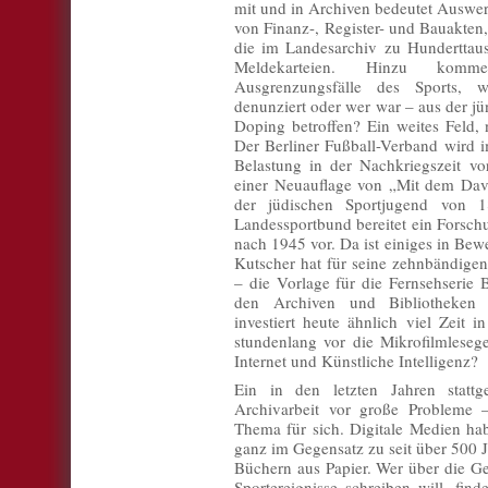
mit und in Archiven bedeutet Auswe
von Finanz-, Register- und Bauakten,
die im Landesarchiv zu Hunderttaus
Meldekarteien. Hinzu kom
Ausgrenzungsfälle des Sports, 
denunziert oder wer war – aus der jü
Doping betroffen? Ein weites Feld,
Der Berliner Fußball-Verband wird i
Belastung in der Nachkriegszeit vor
einer Neuauflage von „Mit dem Davi
der jüdischen Sportjugend von 
Landessportbund bereitet ein Forsch
nach 1945 vor. Da ist einiges in Bew
Kutscher hat für seine zehnbändig
– die Vorlage für die Fernsehserie 
den Archiven und Bibliotheken re
investiert heute ähnlich viel Zeit 
stundenlang vor die Mikrofilmlesege
Internet und Künstliche Intelligenz?
Ein in den letzten Jahren stattg
Archivarbeit vor große Probleme – 
Thema für sich. Digitale Medien ha
ganz im Gegensatz zu seit über 500
Büchern aus Papier. Wer über die Ge
Sportereignisse schreiben will, fin