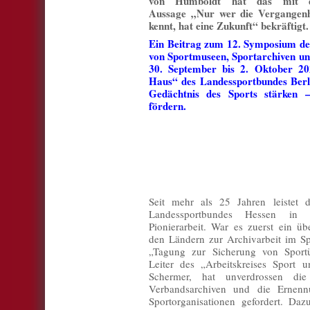
von Humboldt hat das mit 
Aussage „Nur wer die Vergangenh
kennt, hat eine Zukunft“ bekräftigt.
Ein Beitrag zum 12. Symposium de
von Sportmuseen, Sportarchiven 
30. September bis 2. Oktober 20
Haus“ des Landessportbundes Ber
Gedächtnis des Sports stärken –
fördern.
Seit mehr als 25 Jahren leistet d
Landessportbundes Hessen in se
Pionierarbeit. War es zuerst ein ü
den Ländern zur Archivarbeit im Sp
„Tagung zur Sicherung von Sportüb
Leiter des „Arbeitskreises Sport 
Schermer, hat unverdrossen d
Verbandsarchiven und die Ernenn
Sportorganisationen gefordert. Da