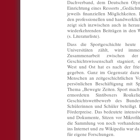
Dachverband, dem Deutschen Olym
Einrichtung eines Ressorts „Gedächtn
jeweils finanziellen Möglichkeiten.
den professionellen und handwerklic
zeigt sich inzwischen auch in hera
wiederkehrenden Beiträgen in den Wi
(s. Literaturliste).
Dass die Sportgeschichte heu
Universitäten zählt, wird im
Zusammenarbeit zwischen der
Geschichtswissenschaft stagniert
West und Ost hat es nach der fried
gegeben. Ganz im Gegensatz dazu s
Menschen an zeitgeschichtlichen Vo
persönlichen Beschäftigung mit S
Thema „Bewegte Zeiten. Sport macht 
ermordeten Sintiboxers Roukeli
Geschichtswettbewerb des Bunde
Schülerinnen und Schüler beteiligt
Förderpreise. Das bedeutete intensiv
und Dokumente, Sitzen vor Mikrofilm
die Sammlung von noch vorhandenen
ins Internet und zu Wikipedia war da 
für eigene Forschungen.