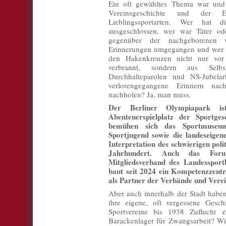
Ein oft gewähltes Thema war und 
Vereinsgeschichte und der E
Lieblingssportarten. Wer hat d
ausgeschlossen, wer war Täter o
gegenüber der nachgeborenen G
Erinnerungen umgegangen und wer ha
den Hakenkreuzen nicht nur vor
verbrannt, sondern aus Selb
Durchhalteparolen und NS-Jubela
verlorengegangene Erinnern nac
nachholen? Ja, man muss.
Der Berliner Olympiapark i
Abenteuerspielplatz der Sportges
bemühen sich das Sportmuseum
Sportjugend sowie die landeseig
Interpretation des schwierigen pol
Jahrhundert. Auch das Foru
Mitgliedsverband des Landessportb
baut seit 2024 ein Kompetenzzentr
als Partner der Verbände und Verei
Aber auch innerhalb der Stadt haben
ihre eigene, oft vergessene Gesch
Sportvereine bis 1938 Zuflucht z
Barackenlager für Zwangsarbeit? Wie