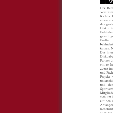
Der Berl
Vereins
Richter.
einen er
den groß
Disko i
Behinder
gewaltig
Berlin. 
behinder
tanzen. 
Das inte
Diskoabe
Partner d
einige J
zuerst im
und Fach
Projekt 
untersch
und dem
Sportver
Mitglied
sich um 
auf den 
Anfangen
Rehabili
auch der 