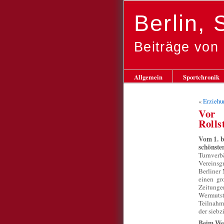
Berlin,
Beiträge von
Allgemein
Sportchronik
«
Erziehu
Vor 
Rolls
Vom 1. bi
schönste
Turnver
Vereinsg
Berliner
einen gr
Zeitunge
Wermuts
Teilnahm
der siebz
Beim Wel