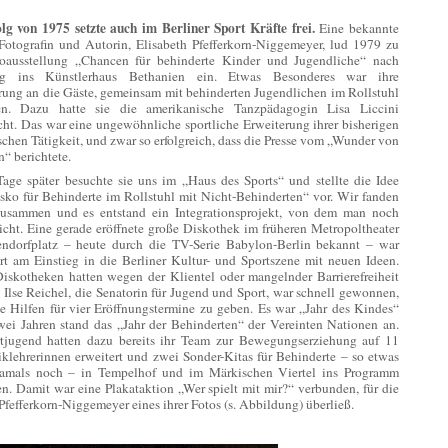
lg von 1975 setzte auch im Berliner Sport Kräfte frei.
Eine bekannte
 Fotografin und Autorin, Elisabeth Pfefferkorn-Niggemeyer, lud 1979 zu
toausstellung „Chancen für behinderte Kinder und Jugendliche“ nach
rg ins Künstlerhaus Bethanien ein. Etwas Besonderes war ihre
rung an die Gäste, gemeinsam mit behinderten Jugendlichen im Rollstuhl
en. Dazu hatte sie die amerikanische Tanzpädagogin Lisa Liccini
cht. Das war eine ungewöhnliche sportliche Erweiterung ihrer bisherigen
schen Tätigkeit, und zwar so erfolgreich, dass die Presse vom „Wunder von
“ berichtete.
age später besuchte sie uns im „Haus des Sports“ und stellte die Idee
isko für Behinderte im Rollstuhl mit Nicht-Behinderten“ vor. Wir fanden
zusammen und es entstand ein Integrationsprojekt, von dem man noch
icht. Eine gerade eröffnete große Diskothek im früheren Metropoltheater
ndorfplatz – heute durch die TV-Serie Babylon-Berlin bekannt – war
ert am Einstieg in die Berliner Kultur- und Sportszene mit neuen Ideen.
iskotheken hatten wegen der Klientel oder mangelnder Barrierefreiheit
 Ilse Reichel, die Senatorin für Jugend und Sport, war schnell gewonnen,
le Hilfen für vier Eröffnungstermine zu geben. Es war „Jahr des Kindes“
wei Jahren stand das „Jahr der Behinderten“ der Vereinten Nationen an.
tjugend hatten dazu bereits ihr Team zur Bewegungserziehung auf 11
klehrerinnen erweitert und zwei Sonder-Kitas für Behinderte – so etwas
amals noch – in Tempelhof und im Märkischen Viertel ins Programm
. Damit war eine Plakataktion „Wer spielt mit mir?“ verbunden, für die
Pfefferkorn-Niggemeyer eines ihrer Fotos (s. Abbildung) überließ.