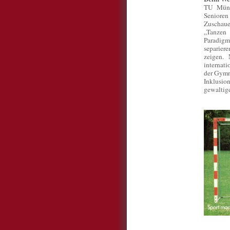
TU Münc
Senioren 
Zuschaue
„Tanzen 
Paradigm
separier
zeigen. 
internat
der Gymna
Inklusion
gewaltige