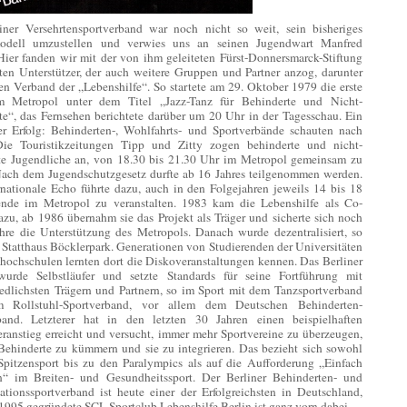
iner Versehrtensportverband war noch nicht so weit, sein bisheriges
modell umzustellen und verwies uns an seinen Jugendwart Manfred
 Hier fanden wir mit der von ihm geleiteten Fürst-Donnersmarck-Stiftung
sten Unterstützer, der auch weitere Gruppen und Partner anzog, darunter
en Verband der „Lebenshilfe“. So startete am 29. Oktober 1979 die erste
m Metropol unter dem Titel „Jazz-Tanz für Behinderte und Nicht-
te“, das Fernsehen berichtete darüber um 20 Uhr in der Tagesschau. Ein
er Erfolg: Behinderten-, Wohlfahrts- und Sportverbände schauten nach
Die Touristikzeitungen Tipp und Zitty zogen behinderte und nicht-
te Jugendliche an, von 18.30 bis 21.30 Uhr im Metropol gemeinsam zu
Nach dem Jugendschutzgesetz durfte ab 16 Jahres teilgenommen werden.
rnationale Echo führte dazu, auch in den Folgejahren jeweils 14 bis 18
nde im Metropol zu veranstalten. 1983 kam die Lebenshilfe als Co-
azu, ab 1986 übernahm sie das Projekt als Träger und sicherte sich noch
ahre die Unterstützung des Metropols. Danach wurde dezentralisiert, so
 Statthaus Böcklerpark. Generationen von Studierenden der Universitäten
hochschulen lernten dort die Diskoveranstaltungen kennen. Das Berliner
wurde Selbstläufer und setzte Standards für seine Fortführung mit
iedlichsten Trägern und Partnern, so im Sport mit dem Tanzsportverband
 Rollstuhl-Sportverband, vor allem dem Deutschen Behinderten-
band. Letzterer hat in den letzten 30 Jahren einen beispielhaften
eranstieg erreicht und versucht, immer mehr Sportvereine zu überzeugen,
Behinderte zu kümmern und sie zu integrieren. Das bezieht sich sowohl
Spitzensport bis zu den Paralympics als auf die Aufforderung „Einfach
“ im Breiten- und Gesundheitssport. Der Berliner Behinderten- und
tationssportverband ist heute einer der Erfolgreichsten in Deutschland,
1995 gegründete SCL Sportclub Lebenshilfe Berlin ist ganz vorn dabei.