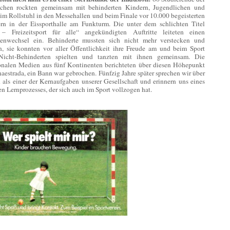
hen rockten gemeinsam mit behinderten Kindern, Jugendlichen und
im Rollstuhl in den Messehallen und beim Finale vor 10.000 begeisterten
rn in der Eissporthalle am Funkturm. Die unter dem schlichten Titel
– Freizeitsport für alle“ angekündigten Auftritte leiteten einen
enwechsel ein. Behinderte mussten sich nicht mehr verstecken und
en, sie konnten vor aller Öffentlichkeit ihre Freude am und beim Sport
Nicht-Behinderten spielten und tanzten mit ihnen gemeinsam. Die
ionalen Medien aus fünf Kontinenten berichteten über diesen Höhepunkt
estrada, ein Bann war gebrochen. Fünfzig Jahre später sprechen wir über
 als einer der Kernaufgaben unserer Gesellschaft und erinnern uns eines
n Lernprozesses, der sich auch im Sport vollzogen hat.