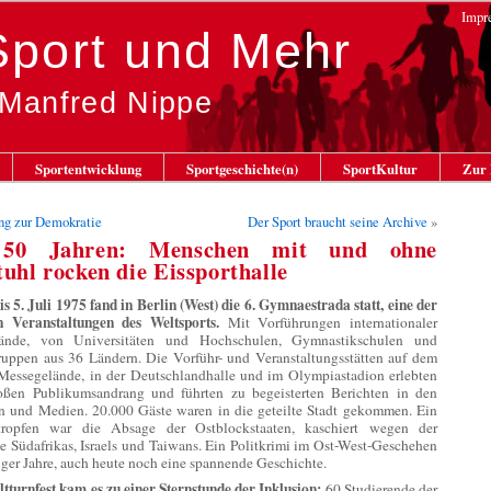
Impr
 Sport und Mehr
 Manfred Nippe
Sportentwicklung
Sportgeschichte(n)
SportKultur
Zur 
ng zur Demokratie
Der Sport braucht seine Archive
»
50 Jahren: Menschen mit und ohne
tuhl rocken die Eissporthalle
s 5. Juli 1975 fand in Berlin (West) die 6. Gymnaestrada statt, eine der
n Veranstaltungen des Weltsports.
Mit Vorführungen internationaler
bände, von Universitäten und Hochschulen, Gymnastikschulen und
ruppen aus 36 Ländern. Die Vorführ- und Veranstaltungsstätten auf dem
 Messegelände, in der Deutschlandhalle und im Olympiastadion erlebten
oßen Publikumsandrang und führten zu begeisterten Berichten in den
n und Medien. 20.000 Gäste waren in die geteilte Stadt gekommen. Ein
tropfen war die Absage der Ostblockstaaten, kaschiert wegen der
e Südafrikas, Israels und Taiwans. Ein Politkrimi im Ost-West-Geschehen
iger Jahre, auch heute noch eine spannende Geschichte.
tturnfest kam es zu einer Sternstunde der Inklusion:
60 Studierende der