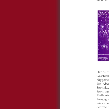
Der Auftr
Geschich
Niggemeye
die Aben
Sportakt
Sportju
Meilenst
Ausgegren
wissen n
Schritte