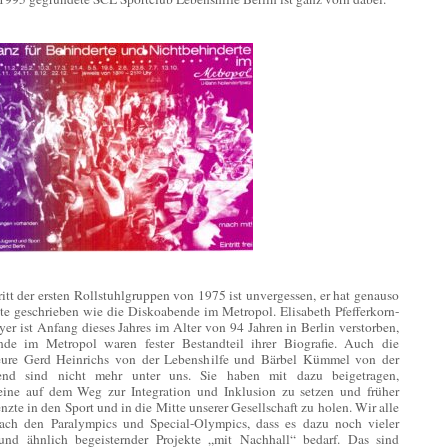
itt der ersten Rollstuhlgruppen von 1975 ist unvergessen, er hat genauso
te geschrieben wie die Diskoabende im Metropol. Elisabeth Pfefferkorn-
r ist Anfang dieses Jahres im Alter von 94 Jahren in Berlin verstorben,
de im Metropol waren fester Bestandteil ihrer Biografie. Auch die
eure Gerd Heinrichs von der Lebenshilfe und Bärbel Kümmel von der
gend sind nicht mehr unter uns. Sie haben mit dazu beigetragen,
eine auf dem Weg zur Integration und Inklusion zu setzen und früher
zte in den Sport und in die Mitte unserer Gesellschaft zu holen. Wir alle
ach den Paralympics und Special-Olympics, dass es dazu noch vieler
 und ähnlich begeisternder Projekte „mit Nachhall“ bedarf. Das sind