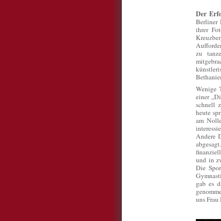
Der Erfo
Berliner
ihrer Fo
Kreuzbe
Aufforde
zu tanz
mitgebra
künstleri
Bethanien
Wenige T
einer „D
schnell 
heute spr
am Nolle
interessi
Andere D
abgesagt.
finanziel
und in z
Die Spor
Gymnasti
gab es d
genommen
uns Frau 