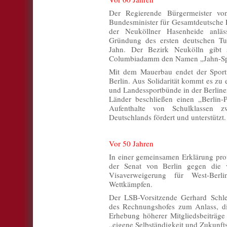
Der Regierende Bürgermeister von
Bundesminister für Gesamtdeutsche 
der Neuköllner Hasenheide anläs
Gründung des ersten deutschen Tur
Jahn. Der Bezirk Neukölln gibt s
Columbiadamm den Namen „Jahn-Spo
Mit dem Mauerbau endet der Sport
Berlin. Aus Solidarität kommt es zu 
und Landessportbünde in der Berline
Länder beschließen einen „Berlin-
Aufenthalte von Schulklassen z
Deutschlands fördert und unterstützt.
Vor 50 Jahren
In einer gemeinsamen Erklärung pro
der Senat von Berlin gegen die v
Visaverweigerung für West-Berli
Wettkämpfen.
Der LSB-Vorsitzende Gerhard Schl
des Rechnungshofes zum Anlass, die
Erhebung höherer Mitgliedsbeiträge
„eigene Selbständigkeit und Zukunfts