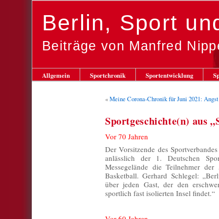
Berlin, Sport u
Beiträge von Manfred Nipp
Allgemein
Sportchronik
Sportentwicklung
Sp
«
Meine Corona-Chronik für Juni 2021: Angst
Sportgeschichte(n) aus „
Vor 70 Jahren
Der Vorsitzende des Sportverbandes 
anlässlich der 1. Deutschen Spor
Messegelände die Teilnehmer der 
Basketball. Gerhard Schlegel: „Berl
über jeden Gast, der den erschwe
sportlich fast isolierten Insel findet.“
Vor 60 Jahren