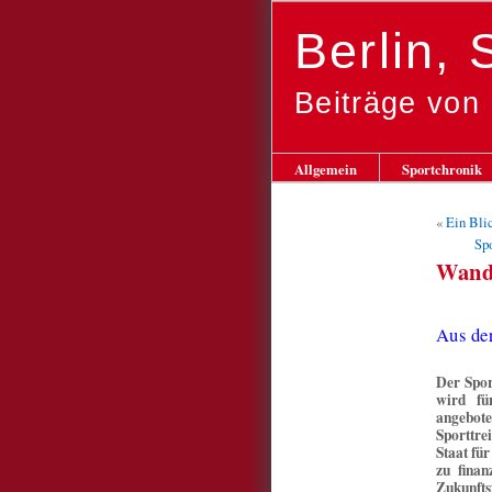
Berlin,
Beiträge von
Allgemein
Sportchronik
«
Ein Bli
Sp
Wand
Aus d
Der Spor
wird fü
angebot
Sporttre
Staat für
zu finan
Zukunfts