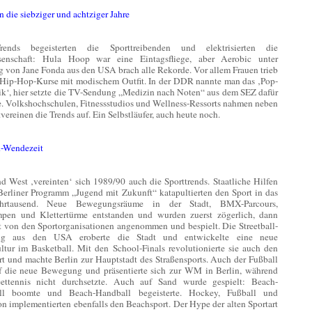
 die siebziger und achtziger Jahre
ends begeisterten die Sporttreibenden und elektrisierten die
senschaft: Hula Hoop war eine Eintagsfliege, aber Aerobic unter
g von Jane Fonda aus den USA brach alle Rekorde. Vor allem Frauen trieb
e Hip-Hop-Kurse mit modischem Outfit. In der DDR nannte man das ‚Pop-
k‘, hier setzte die TV-Sendung „Medizin nach Noten“ aus dem SEZ dafür
. Volkshochschulen, Fitnessstudios und Wellness-Ressorts nahmen neben
vereinen die Trends auf. Ein Selbstläufer, auch heute noch.
-Wendezeit
d West ‚vereinten‘ sich 1989/90 auch die Sporttrends. Staatliche Hilfen
Berliner Programm „Jugend mit Zukunft“ katapultierten den Sport in das
hrtausend. Neue Bewegungsräume in der Stadt, BMX-Parcours,
mpen und Klettertürme entstanden und wurden zuerst zögerlich, dann
rt von den Sportorganisationen angenommen und bespielt. Die Streetball-
g aus den USA eroberte die Stadt und entwickelte eine neue
ltur im Basketball. Mit den School-Finals revolutionierte sie auch den
rt und machte Berlin zur Hauptstadt des Straßensports. Auch der Fußball
uf die neue Bewegung und präsentierte sich zur WM in Berlin, während
eettennis nicht durchsetzte. Auch auf Sand wurde gespielt: Beach-
all boomte und Beach-Handball begeisterte. Hockey, Fußball und
n implementierten ebenfalls den Beachsport. Der Hype der alten Sportart