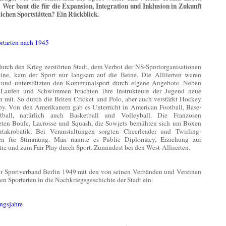
 Wer baut die für die Expansion, Integration und Inklusion in Zukunft
lichen Sportstätten? Ein Rückblick.
rtarten nach 1945
durch den Krieg zerstörten Stadt, dem Verbot der NS-Sportorganisationen
ine, kam der Sport nur langsam auf die Beine. Die Alliierten waren
r und unterstützten den Kommunalsport durch eigene Angebote. Neben
 Laufen und Schwimmen brachten ihre Instrukteure der Jugend neue
n mit. So durch die Briten Cricket und Polo, aber auch verstärkt Hockey
y. Von den Amerikanern gab es Unterricht in American Football, Base-
tball, natürlich auch Basketball und Volleyball. Die Franzosen
tzten Boule, Lacrosse und Squash, die Sowjets bemühten sich um Boxen
takrobatik. Bei Veranstaltungen sorgten Cheerleader und Twirling-
ten für Stimmung. Man nannte es Public Diplomacy, Erziehung zur
e und zum Fair Play durch Sport. Zumindest bei den West-Alliierten.
der Sportverband Berlin 1949 mit den von seinen Verbänden und Vereinen
en Sportarten in die Nachkriegsgeschichte der Stadt ein.
ngsjahre