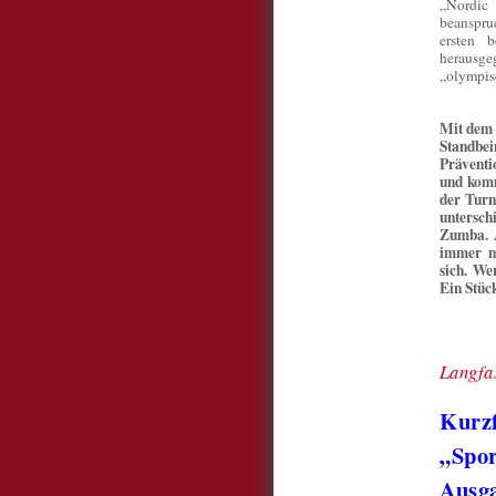
„Nordic
beanspru
ersten 
herausge
„olympisc
Mit dem 
Standbe
Präventi
und komm
der Turn
untersch
Zumba. 
immer mo
sich. We
Ein Stüc
Langfa
Kurzf
„Spor
Ausg