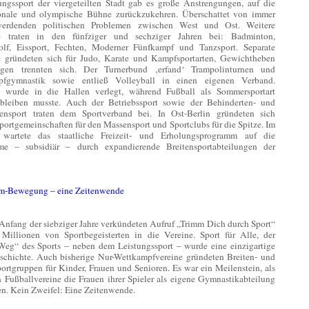
ungssport der viergeteilten Stadt gab es große Anstrengungen, auf die
ionale und olympische Bühne zurückzukehren. Überschattet von immer
werdenden politischen Problemen zwischen West und Ost. Weitere
e traten in den fünfziger und sechziger Jahren bei: Badminton,
lf, Eissport, Fechten, Moderner Fünfkampf und Tanzsport. Separate
 gründeten sich für Judo, Karate und Kampfsportarten, Gewichtheben
gen trennten sich. Der Turnerbund ‚erfand‘ Trampolinturnen und
pfgymnastik sowie entließ Volleyball in einen eigenen Verband.
 wurde in die Hallen verlegt, während Fußball als Sommersportart
bleiben musste. Auch der Betriebssport sowie der Behinderten- und
ensport traten dem Sportverband bei. In Ost-Berlin gründeten sich
portgemeinschaften für den Massensport und Sportclubs für die Spitze. Im
 wartete das staatliche Freizeit- und Erholungsprogramm auf die
e – subsidiär – durch expandierende Breitensportabteilungen der
m-Bewegung – eine Zeitenwende
Anfang der siebziger Jahre verkündeten Aufruf „Trimm Dich durch Sport“
 Millionen von Sportbegeisterten in die Vereine. Sport für Alle, der
Weg“ des Sports – neben dem Leistungssport – wurde eine einzigartige
eschichte. Auch bisherige Nur-Wettkampfvereine gründeten Breiten- und
portgruppen für Kinder, Frauen und Senioren. Es war ein Meilenstein, als
n Fußballvereine die Frauen ihrer Spieler als eigene Gymnastikabteilung
n. Kein Zweifel: Eine Zeitenwende.