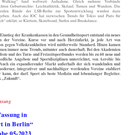
 Walking“ fand weltweit Aufnahme. Gleich mehrere Verbände
chten Geburtsrechte: Leichtathletik, Skilauf, Turnen und Wandern. Die
beiden Bände der LSB-Reihe zur Sportentwicklung wurden dazu
geben. Auch das IOC hat inzwischen Trends für Tokio und Paris für
h“ erklärt, so Klettern, Skateboard, Surfen und Breakdance.
Einstieg der Krankenkassen in den Gesundheitssport entstand ein neues
in der Vereine. Kurse vor und nach Herzinfarkt, ja jede Art von
on gegen Volkskrankheiten wird mittlerweile Standard. Hinzu kamen
en immer neue Trends, mitunter auch dauerhaft. Bei den Akademien
feste und des Turn- und Freizeitsportbundes werden bis zu 60 neue und
iedliche Angebote und Sportdisziplinen unterrichtet, von Aerobic bis
Auch ein expandierender Markt außerhalb der sich wandelnden und
derner, integrativer und nachhaltiger werdenden Vereine etabliert
r kann, der darf. Sport als beste Medizin und lebenslanger Begleiter.
k „Zukunft“.
ssung
assung in
t in Berlin“
abe 05-2023