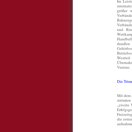
Im Leist
internat
größer 
Verbänd
Bahnengo
Verbände
und Rin
Wettkam
Handball
draußen 
Gehörlos
Betriebss
Westteil
Übernahm
Vereine.
Die Trim
Mit dem 
strömten
„zweite 
Erfolgsg
Freizeits
die erste
aufnahme