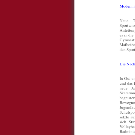
Modern in
Neue Tr
Sportwis
Anleitun
es in di
Gymnasti
Maßstäbe
den Sport
Die Nach
In Ost un
und das 
neue Ja
Skaterra
begeiste
Bewegun
Jugendku
Schulspo
setzte a
sich Str
Volleyb
Badminto