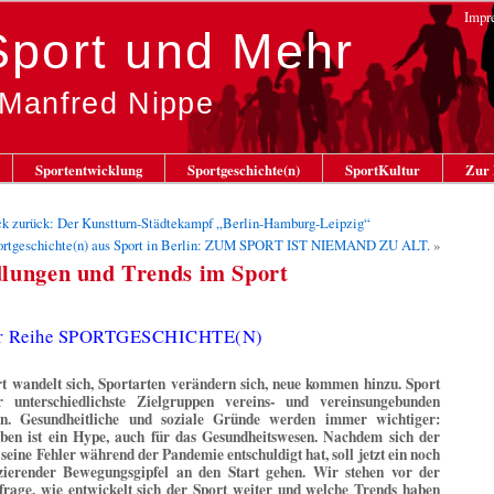
Impr
 Sport und Mehr
 Manfred Nippe
Sportentwicklung
Sportgeschichte(n)
SportKultur
Zur 
ck zurück: Der Kunstturn-Städtekampf „Berlin-Hamburg-Leipzig“
ortgeschichte(n) aus Sport in Berlin: ZUM SPORT IST NIEMAND ZU ALT.
»
lungen und Trends im Sport
er Reihe SPORTGESCHICHTE(N)
t wandelt sich, Sportarten verändern sich, neue kommen hinzu. Sport
r unterschiedlichste Zielgruppen vereins- und vereinsungebunden
en. Gesundheitliche und soziale Gründe werden immer wichtiger:
iben ist ein Hype, auch für das Gesundheitswesen. Nachdem sich der
 seine Fehler während der Pandemie entschuldigt hat, soll jetzt ein noch
zierender Bewegungsgipfel an den Start gehen. Wir stehen vor der
frage, wie entwickelt sich der Sport weiter und welche Trends haben