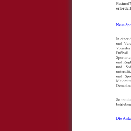
Bestand?
erforder
Neue Spo
In einer 
und Vere
Vorreite
Fußball,
Sportarte
und Rugb
und Sof
unterstü
und Spor
Majoret
Demokrati
So trat 
betrieben
Die Anfa