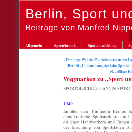
Berlin, Sport u
Beiträge von Manfred Nipp
Allgemein
Sportchronik
Sportentwicklung
Sp
«
Der lange Weg des Betriebssports in den L
Betrifft „Umbenennung der Jahn-Sporthall
Neuköllner Ha
Wegmarken zu „Sport un
SPORTGESCHICHTE(N) IN SPORT 
1949
Inmitten den Trümmern Berlins b
demokratische Sportstrukturen auf
örtlichen Handwerkern und Firmen e
der Errichtung von Sportstätten s