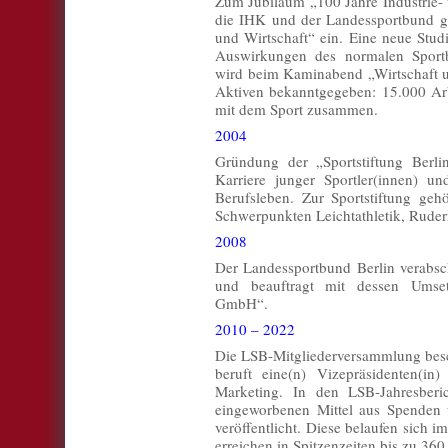
Zum Jubiläum „100 Jahre Industrie-
die IHK und der Landessportbund g
und Wirtschaft“ ein. Eine neue Studi
Auswirkungen des normalen Sportbe
wird beim Kaminabend „Wirtschaft un
Aktiven bekanntgegeben: 15.000 Arbe
mit dem Sport zusammen.
2004
Gründung der „Sportstiftung Berli
Karriere junger Sportler(innen) un
Berufsleben. Zur Sportstiftung geh
Schwerpunkten Leichtathletik, Rude
2008
Der Landessportbund Berlin verabsc
und beauftragt mit dessen Umse
GmbH“.
2010 – 2022
Die LSB-Mitgliederversammlung besc
beruft eine(n) Vizepräsidenten(in
Marketing. In den LSB-Jahresberi
eingeworbenen Mittel aus Spenden
veröffentlicht. Diese belaufen sich 
erreichen in Spitzenzeiten bis zu 36