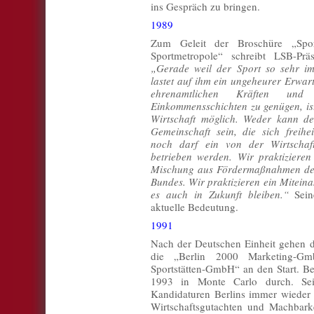
ins Gespräch zu bringen.
1989
Zum Geleit der Broschüre „Spo
Sportmetropole“ schreibt LSB-Prä
„Gerade weil der Sport so sehr im 
lastet auf ihm ein ungeheurer Erwart
ehrenamtlichen Kräften un
Einkommensschichten zu genügen, ist
Wirtschaft möglich. Weder kann der
Gemeinschaft sein, die sich freiheit
noch darf ein von der Wirtschaft
betrieben werden. Wir praktizieren
Mischung aus Fördermaßnahmen de
Bundes. Wir praktizieren ein Miteina
es auch in Zukunft bleiben.“
Sein
aktuelle Bedeutung.
1991
Nach der Deutschen Einheit gehen 
die „Berlin 2000 Marketing-
Sportstätten-GmbH“ an den Start. Be
1993 in Monte Carlo durch. Sei
Kandidaturen Berlins immer wieder he
Wirtschaftsgutachten und Machbarke