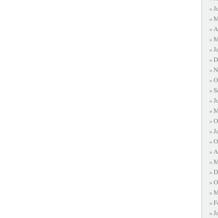
J
M
A
M
J
D
N
O
S
J
M
O
J
O
A
M
D
O
M
F
J