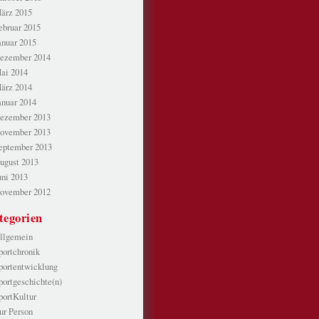
ärz 2015
ebruar 2015
anuar 2015
ezember 2014
ai 2014
ärz 2014
anuar 2014
ezember 2013
ovember 2013
eptember 2013
ugust 2013
uni 2013
ovember 2012
tegorien
llgemein
portchronik
portentwicklung
portgeschichte(n)
portKultur
ur Person