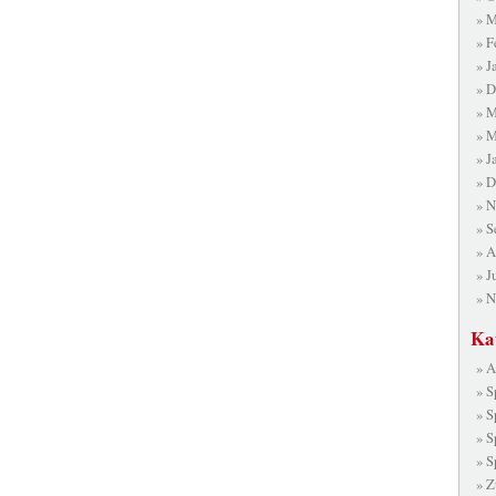
M
F
J
D
M
M
J
D
N
S
A
J
N
Ka
A
S
S
S
S
Z