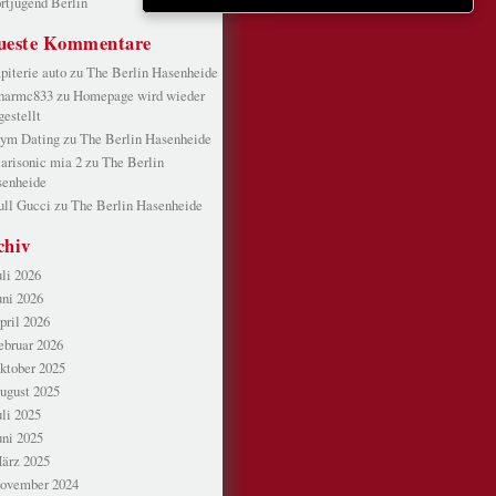
rtjugend Berlin
ueste Kommentare
apiterie auto
zu
The Berlin Hasenheide
harmc833
zu
Homepage wird wieder
gestellt
ym Dating
zu
The Berlin Hasenheide
larisonic mia 2
zu
The Berlin
enheide
ull Gucci
zu
The Berlin Hasenheide
chiv
uli 2026
uni 2026
pril 2026
ebruar 2026
ktober 2025
ugust 2025
uli 2025
uni 2025
ärz 2025
ovember 2024