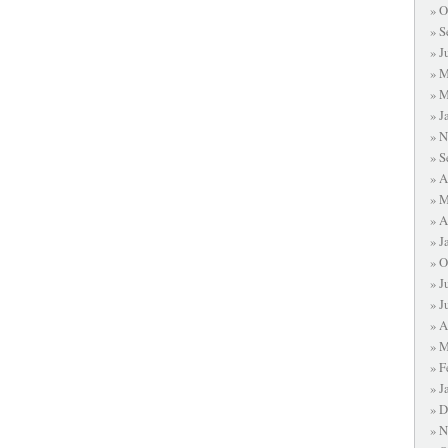
O
S
J
M
M
J
N
S
A
M
A
J
O
J
J
A
M
F
J
D
N