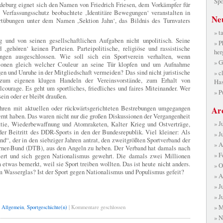
Spo
deburg eignet sich den Namen von Friedrich Friesen, dem Vorkämpfer für
 Verfassungsschutz beobachtete ‚Identitäre Bewegungen‘ veranstalten in
Ne
tübungen unter dem Namen ‚Sektion Jahn‘, das Bildnis des Turnvaters
t
 und von seinen gesellschaftlichen Aufgaben nicht unpolitisch. Seine
P
‚gehören‘ keinen Parteien. Parteipolitische, religiöse und rassistische
her
ngen ausgeschlossen. Wie soll sich ein Sportverein verhalten, wenn
G
tionen gleich welcher Couleur an seine Tür klopfen und um Aufnahme
n und Unruhe in der Mitgliedschaft vermeiden? Das sind nicht juristische
c
 zum eigenen klugen Handeln der Vereinsvorstände, zum Erhalt von
Has
courage. Es geht um sportliches, friedliches und faires Miteinander. Wer
P
ein oder er bleibt draußen.
hren mit aktuellen oder rückwärtsgerichteten Bestrebungen umgegangen
Ar
rnt haben. Das waren nicht nur die großen Diskussionen der Vergangenheit
J
tie, Wiederbewaffnung und Atomraketen, Kalter Krieg und Ostverträge,
der Beitritt des DDR-Sports in den der Bundesrepublik. Viel kleiner: Als
J
“, der in den siebziger Jahren antrat, den zweitgrößten Sportverband der
A
rner-Bund (DTB), aus den Angeln zu heben. Der Verband hat damals nach
F
giert und sich gegen Nationalismus gewehrt. Die damals zwei Millionen
was bemerkt, weil sie Sport treiben wollten. Das ist heute nicht anders.
O
m Wasserglas? Ist der Sport gegen Nationalismus und Populismus gefeit?
A
J
J
M
n
Allgemein
,
Sportgeschichte(n)
|
Kommentare geschlossen
N