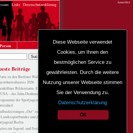
Anmelden
essum
Links
Datenschutzerklärung
Diese Webseite verwendet
Person
Cookies, um Ihnen den
bestmöglichen Service zu
ueste Beiträge
gewährleisten. Durch die weitere
orte zu den Berliner Wahlen des
eordnetenhauses 2026
Nutzung unserer Webseite stimmen
euköllner Bildersturm: Ein Blick in
Sie der Verwendung zu.
 USA – das Jahn-Denkmal in St. Louis
rogramme der Sportjugend Berlin zur
Datenschutzerklärung
rteinheit
ufbauleistungen „Ost“ zur Sporteinheit
OK
 Landessportbundes und der
rtjugend Berlin
aten zur Jugend- und Sozialarbeit der