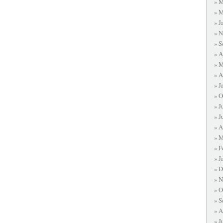
M
M
J
N
S
A
M
A
J
O
J
J
A
M
F
J
D
N
O
S
A
J