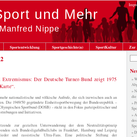
Impr
 Sport und Mehr
 Manfred Nippe
Sportentwicklung
Sportgeschichte(n)
SportKultur
Zur 
22
Ne
 Extremismus: Der Deutsche Turner-Bund zeigt 1975
W
Abg
Karte“.
N
die
mehr nationalistische und völkische Aufrufe, die sich inzwischen auch an
en. Die 1949/50 gegründete Einheitssportbewegung der Bundesrepublik –
P
 Olympischen Sportbund (DOSB) – rückt in den Fokus parteipolitischer und
Spo
trebungen und Initiativen.
A
des
itzende zur gezielten Unterwanderung der dem Neutralitätsprinzip
Spo
 wenden sich Bundesligafußballclubs in Frankfurt, Hamburg und Leipzig
D
lieder und rassistische Ultra-Fans. Eine politische Stiftung der