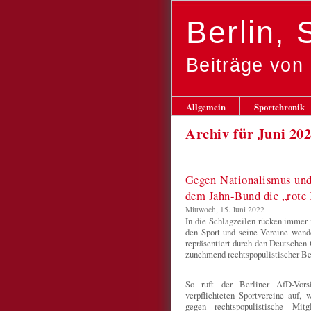
Berlin,
Beiträge von
Allgemein
Sportchronik
Archiv für Juni 20
Gegen Nationalismus und
dem Jahn-Bund die „rote 
Mittwoch, 15. Juni 2022
In die Schlagzeilen rücken immer 
den Sport und seine Vereine wend
repräsentiert durch den Deutschen
zunehmend rechtspopulistischer Bes
So ruft der Berliner AfD-Vors
verpflichteten Sportvereine auf,
gegen rechtspopulistische Mitg