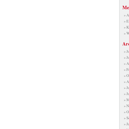
Me
A
E
K
W
Ar
J
J
A
F
O
A
J
J
M
N
O
S
J