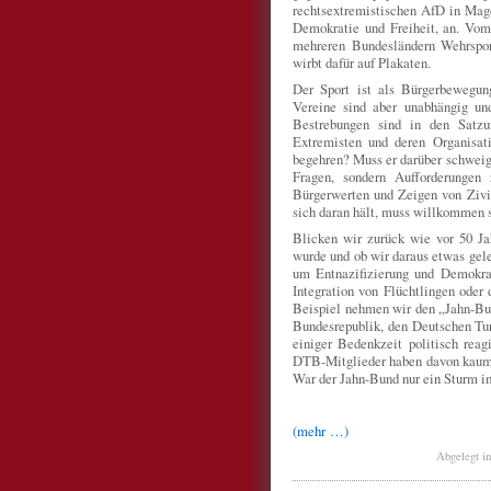
rechtsextremistischen AfD in Mag
Demokratie und Freiheit, an. Vom
mehreren Bundesländern Wehrspor
wirbt dafür auf Plakaten.
Der Sport ist als Bürgerbewegung
Vereine sind aber unabhängig und 
Bestrebungen sind in den Satzu
Extremisten und deren Organisa
begehren? Muss er darüber schweige
Fragen, sondern Aufforderungen
Bürgerwerten und Zeigen von Zivil
sich daran hält, muss willkommen s
Blicken wir zurück wie vor 50 Ja
wurde und ob wir daraus etwas gele
um Entnazifizierung und Demokra
Integration von Flüchtlingen oder 
Beispiel nehmen wir den „Jahn-Bund
Bundesrepublik, den Deutschen Tu
einiger Bedenkzeit politisch rea
DTB-Mitglieder haben davon kaum et
War der Jahn-Bund nur ein Sturm i
(mehr …)
Abgelegt i