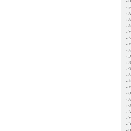
O
S
A
J
J
M
A
M
J
D
N
O
S
J
M
O
J
O
A
M
D
O